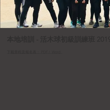
​本地培訓 - 活木球初級訓練班 2019
下載章程及報名表： PDF / Word