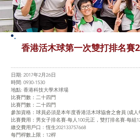
香港活木球第一次雙打排名賽20
日期: 2017年2月26日
時間: 0930-1530
地點: 香港科技大學木球場
比賽門數：二十四門
比賽門數：二十四門
參加資格：球員必須是本年度香港活木球協會之會員 (成人年費:$150
比賽費用：男女子排名賽-每人100元正，雙打排名賽-每組1
繳交費用戶口﹕恆生202133757668
每門桿數上限：12桿