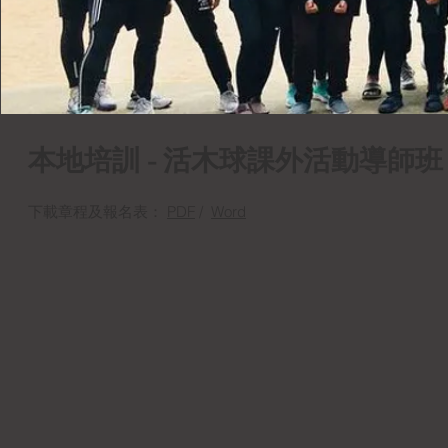
​本地培訓 - 活木球課外活動導師班 2
下載章程及報名表：
PDF
/
Word