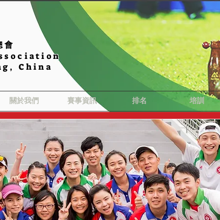
總會
ssociation
ng, China
關於我們
賽事資訊
排名
培訓