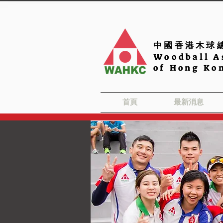
中國香港木球
Woodball A
of Hong Ko
首頁
最新消息