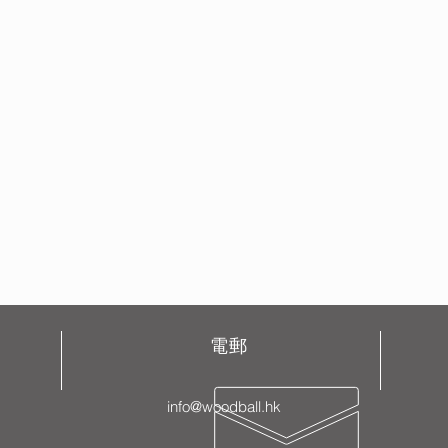
電郵
info@woodball.hk