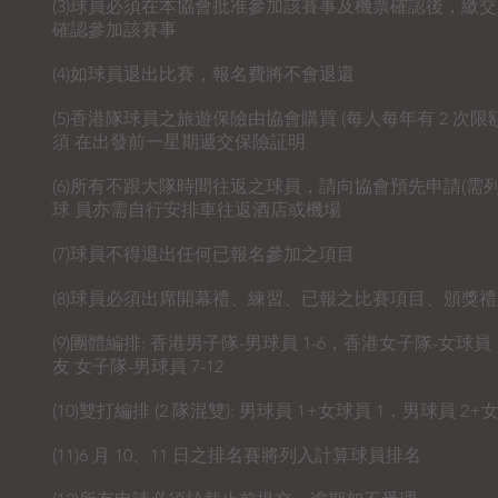
(3)球員必須在本協會批准參加該賽事及機票確認後，繳交
確認參加該賽事
(4)如球員退出比賽，報名費將不會退還
(5)香港隊球員之旅遊保險由協會購買 (每人每年有 2 
須 在出發前一星期遞交保險証明
(6)所有不跟大隊時間往返之球員，請向協會預先申請(需
球 員亦需自行安排車往返酒店或機場
(7)球員不得退出任何已報名參加之項目
(8)球員必須出席開幕禮、練習、已報之比賽項目、頒獎
(9)團體編排: 香港男子隊-男球員 1-6，香港女子隊-女球員
友 女子隊-男球員 7-12
(10)雙打編排 (2 隊混雙): 男球員 1+女球員 1，男球員 2+
(11)6 月 10、11 日之排名賽將列入計算球員排名