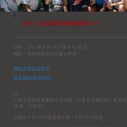
第十二屆全國木球錦標賽2017
日期：2017 年 8 月 24 日至 8 月 28 日
地點：
貴州省盤州市烏蒙大草原
運動員須知及章程
報名連結​(本地球員)
註:
(1)名單需經本會審核方可出賽，出賽名單將於約一星期後
時 間、分組等)。
(2)擬定 8 月 23 日從香港出發，8 月 28 日回港