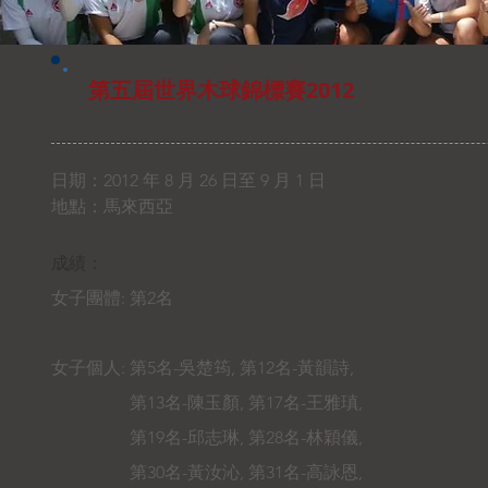
第五屆世界木球錦標賽2012
日期：2012 年 8 月 26 日至 9 月 1 日
地點：馬來西亞
成績：
女子團體: 第2名
女子個人: 第5名-吳楚筠, 第12名-黃韻詩,
第13名-陳玉顏, 第17名-王雅瑱,
第19名-邱志琳, 第28名-林穎儀,
第30名-黃汝沁, 第31名-高詠恩,