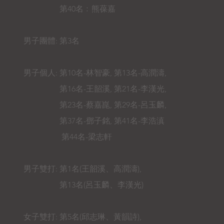
第40名﹕熊葆嘉
男子團體: 第3名
男子個人: 第10名-林智豪, 第13名-高潤濤,
第16名-王韶溪, 第21名-李漢光,
第23名-蔡嘉崑, 第29名-呂玉麟,
第37名-鄧子銘, 第41名-李浩滇
第44名-梁志軒
男子雙打: 第1名(王韶溪、高潤濤),
第13名(呂玉麟、李漢光)
女子雙打: 第5名(邱志琳、黃韻詩),