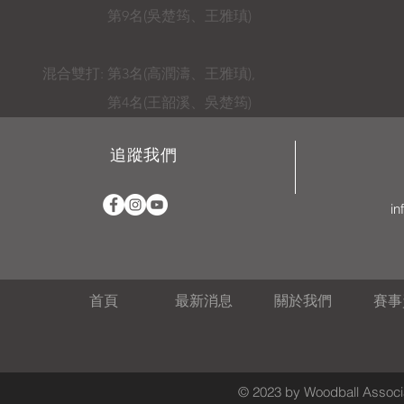
第9名(吳楚筠、王雅瑱)
混合雙打: 第3名(高潤濤、王雅瑱),
第4名(王韶溪、吳楚筠)
追蹤我們
in
首頁
最新消息
關於我們
賽事
© 2023 by Woodball Associa