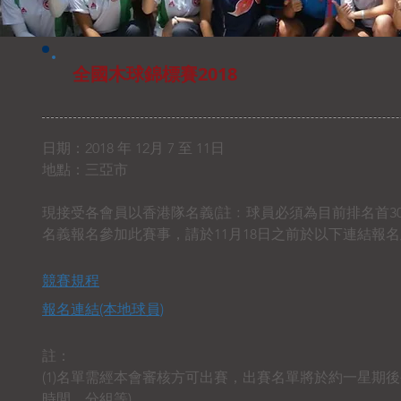
全國木球錦標賽2018
日期：2018 年 12月 7 至 11日
地點：
三亞市
現接受各會員以香港隊名義(註﹕球員必須為目前排名首3
名義報名參加此賽事，請於11月18日之前於以下連結報名
競賽規程​​
報名連結​(本地球員)
註：
(1)名單需經本會審核方可出賽，出賽名單將於約一星期後
時間、分組等)。