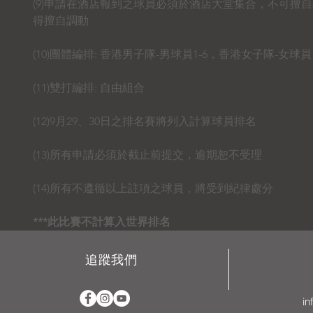
(9)申請在酒店報到之球員必須於酒店大堂集合，不可擅
得擅自調動
(10)團體編排: 香港男子隊-男球員1-6，香港女子隊-女球員1
(11)雙打編排: 自由組合
(12)9月29、30日之排名賽將列入計算球員排名
(13)所有申請必須於截止前提交，逾期恕不受理
(14)所有不遵循以上註項之球員，將受到紀律處分
***此比賽不計算入世界排名
追蹤我們
in