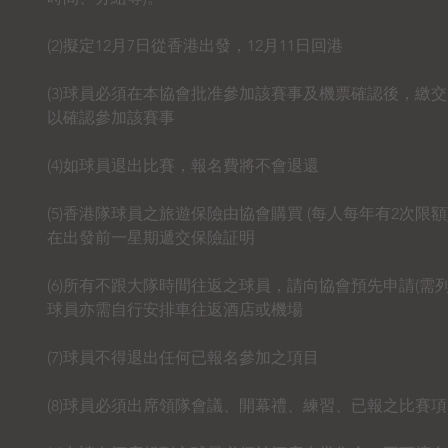
(2)擬定12月7日從香港出發，12月11日回港
(3)球員必須在本協會批准參加該賽事及機票確認後，繳
以確認參加該賽事
(4)如球員退出比賽，報名費將不會退還
(5)香港隊球員之旅遊保險由協會購買 (每人每年有2次
在出發前一星期遞交保險証明
(6)所有不跟大隊時間往返之球員，請向協會預先申請(需
球員亦需自行安排車往返酒店或機場
(7)球員不得退出任何已報名參加之項目
(8)球員必須出席領隊會議、開幕禮、練習、已報之比賽