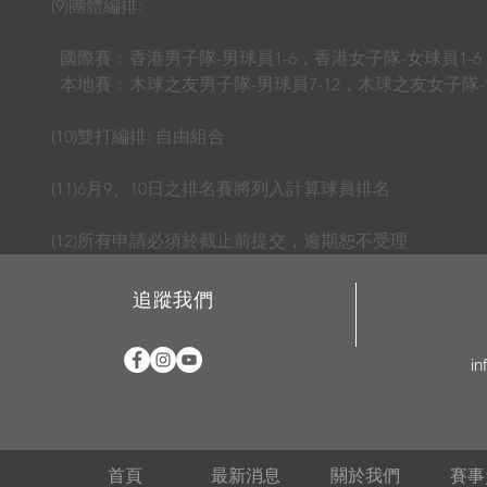
(9)團體編排:
國際賽﹕香港男子隊-男球員1-6，香港女子隊-女球員1-6
本地賽﹕木球之友男子隊-男球員7-12，木球之友女子隊-女
(10)雙打編排: 自由組合
(11)6月9、10日之排名賽將列入計算球員排名
(12)所有申請必須於截止前提交，逾期恕不受理
追蹤我們
in
首頁
最新消息
關於我們
賽事