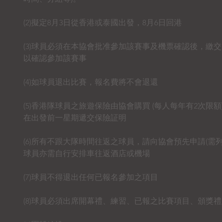
(2)擬定8月3日從香港或泰國出發，8月6日回港
(3)球員必須在本協會批准參加該賽事及機票確認後，繳
以確認參加該賽事
(4)如球員退出比賽，報名費將不會退還
(5)香港隊球員之旅遊保險由協會購買 (每人每年有2次
在出發前一星期遞交保險証明
(6)所有不跟大隊時間往返之球員，請向協會預先申請(需
球員亦需自行安排車往返酒店或機場
(7)球員不得退出任何已報名參加之項目
(8)球員必須出席開幕禮、練習、已報之比賽項目、頒獎