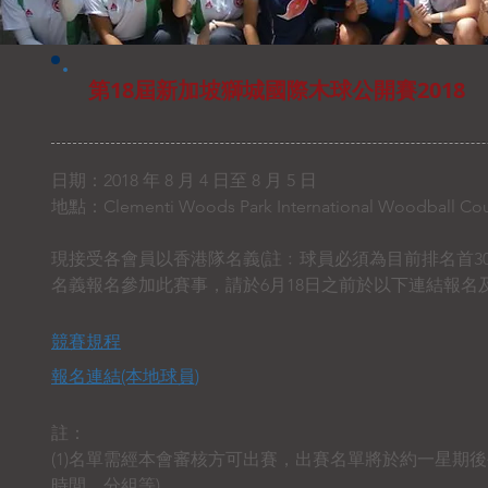
第18屆新加坡獅城國際木球公開賽2018
日期：2018 年 8 月 4 日至 8 月 5 日
地點：
Clementi Woods Park International Woodball Cou
現接受各會員以香港隊名義(註﹕球員必須為目前排名首3
名義報名參加此賽事，請於6月18日之前於以下連結報名及
競賽規程
報名連結​(本地球員)
註：
(1)名單需經本會審核方可出賽，出賽名單將於約一星期後
時間、分組等)。